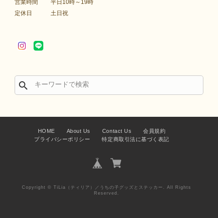
営業時間
平日10時～19時
定休日
土日祝
search
HOME
About Us
Contact Us
会員規約
プライバシーポリシー
特定商取引法に基づく表記
Copyright © TiLia（ティリア）／うちの子グッズとステッカー. All Rights
Reserved.